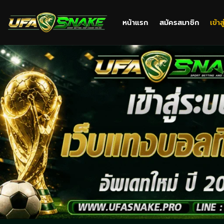
Skip
to
หน้าแรก
สมัครสมาชิก
เข้า
content