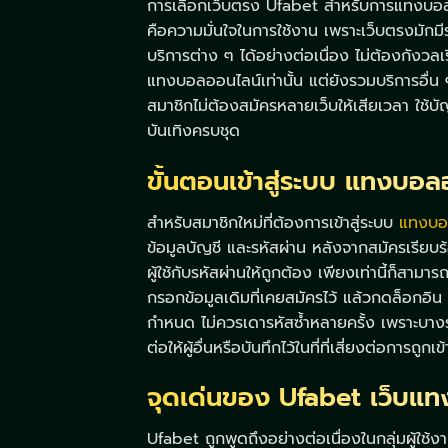
การเลือกเว็บตรง Ufabet สำหรับการแทงบอล มีข
คือความมั่นใจในการใช้งาน เพราะเว็บตรงมักมี
บริการต่าง ๆ ได้อย่างต่อเนื่อง ไม่ต้องกังว
แทงบอลออนไลน์เท่านั้น แต่ยังรวมบริการอื่
สมาชิกไม่ต้องสมัครหลายเว็บให้เสียเวลา ใช
บันเทิงครบชุด
ขั้นตอนเข้าสู่ระบบ แทงบอล
สำหรับสมาชิกใหม่ที่ต้องการเข้าสู่ระบบ
แทงบอ
ข้อมูลบัญชี และรหัสผ่าน หลังจากสมัครเรียบร้อ
ผู้ใช้กับรหัสผ่านให้ถูกต้อง เพียงเท่านี้ก็สามา
กรอกข้อมูลเดิมที่เคยสมัครไว้ แล้วกดล็อกอิน 
กำหนด ไม่ควรเดารหัสซ้ำหลายครั้ง เพราะบางระ
ต่อให้ผู้อื่นหรือบันทึกไว้ในที่ที่เสี่ยงต่อการถูกเข
จุดเด่นของ Ufabet เว็บแทงบ
Ufabet ถูกพูดถึงอย่างต่อเนื่องในกลุ่มผู้ใช้ง