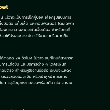
bet
 ไม่ว่าจะเป็นการเช็กคู่บอล เลือกรูปแบบการ
ั้งมือถือ แท็บเล็ต และคอมพิวเตอร์ โดยเฉพาะ
่ต้องการความสะดวกในเว็บเดียว สำหรับคนที่
มช่วยให้ประสบการณ์การใช้งานราบรื่นมากขึ้น
ตลอด 24 ชั่วโมง ไม่ว่าจะอยู่ที่ไหนก็สามารถ
 รายการแข่งขัน และบริการต่าง ๆ ได้ครบในที่
ือโดยตรง สำหรับผู้ใช้งานมือถือ ระบบจะแสดง
ั่น ตรวจสอบยอดเงิน หรือเข้าสู่หน้าการแทง
าะกับการดูข้อมูลหลายส่วนพร้อมกัน เช่น ตาราง