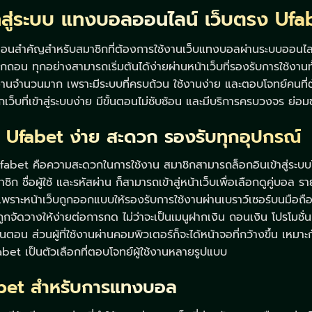
้าสู่ระบบ แทงบอลออนไลน์ เว็บตรง Ufa
ตอนสำคัญสำหรับสมาชิกที่ต้องการใช้งานเว็บแทงบอลผ่านระบบออนไลน์
 ทุกอย่างสามารถเริ่มต้นได้ง่ายผ่านหน้าเว็บที่รองรับการใช้งานท
ช้งานจำนวนมาก เพราะมีระบบที่ครบถ้วน ใช้งานง่าย และตอบโจทย์คนที
เว็บที่เข้าสู่ระบบง่าย มีขั้นตอนไม่ซับซ้อน และมีบริการครบวงจร ย่อ
์ Ufabet ง่าย สะดวก รองรับทุกอุปกรณ์
abet คือความสะดวกในการใช้งาน สมาชิกสามารถล็อกอินเข้าสู่ระบบได้
ชิก ชื่อผู้ใช้ และรหัสผ่าน ก็สามารถเข้าสู่หน้าเว็บเพื่อเลือกดูคู่บอล
 เพราะหน้าเว็บถูกออกแบบให้รองรับการใช้งานผ่านเบราว์เซอร์บนมือถ
 ถูกจัดวางให้ง่ายต่อการกด ไม่ว่าจะเป็นเมนูฝากเงิน ถอนเงิน โปรโมช
้นตอน ส่วนผู้ที่ใช้งานผ่านคอมพิวเตอร์ก็จะได้หน้าจอที่กว้างขึ้น เหม
et เป็นตัวเลือกที่ตอบโจทย์ผู้ใช้งานหลายรูปแบบ
abet สำหรับการแทงบอล