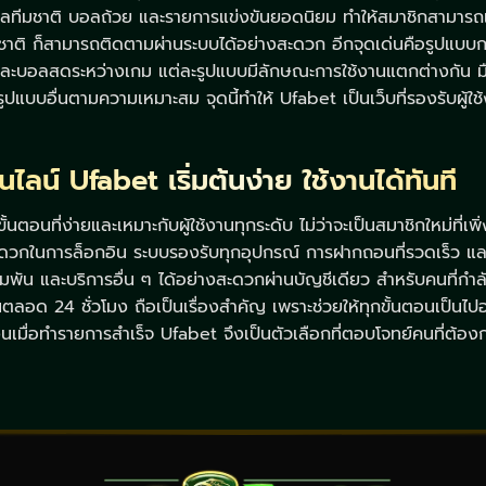
ทีมชาติ บอลถ้วย และรายการแข่งขันยอดนิยม ทำให้สมาชิกสามารถเลือ
มชาติ ก็สามารถติดตามผ่านระบบได้อย่างสะดวก อีกจุดเด่นคือรูปแบบ
ละบอลสดระหว่างเกม แต่ละรูปแบบมีลักษณะการใช้งานแตกต่างกัน มือให
รูปแบบอื่นตามความเหมาะสม จุดนี้ทำให้ Ufabet เป็นเว็บที่รองรับผู้ใช
ลน์ Ufabet เริ่มต้นง่าย ใช้งานได้ทันที
อนที่ง่ายและเหมาะกับผู้ใช้งานทุกระดับ ไม่ว่าจะเป็นสมาชิกใหม่ที่เพิ่ง
ะดวกในการล็อกอิน ระบบรองรับทุกอุปกรณ์ การฝากถอนที่รวดเร็ว แล
ัน และบริการอื่น ๆ ได้อย่างสะดวกผ่านบัญชีเดียว สำหรับคนที่กำลัง
ลอด 24 ชั่วโมง ถือเป็นเรื่องสำคัญ เพราะช่วยให้ทุกขั้นตอนเป็นไปอย่า
ินเมื่อทำรายการสำเร็จ Ufabet จึงเป็นตัวเลือกที่ตอบโจทย์คนที่ต